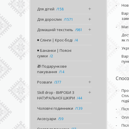
Нов
Для дітей
158
Вар
зам
Для дорослих
1571
Маг
Домашній текстиль
981
Дос
як 
◾️ Слінги | Крос-боді
4
Укр
◾️ Бананки | Поясні
сумки
Вар
2
пун
🎁 Подарункове
пакування
14
Спосо
Розваги
377
Про
Skill drop - ВИРОБИ З
Спл
НАТУРАЛЬНОЇ ШКІРИ
44
під
Чоловічі годинники
139
Піс
Опл
Аксесуари
59
Піс