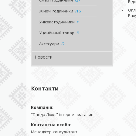
Смарт годинники
27
Від
Опл
Жіночі годинники
16
Рах
Унісекс годинники
1
Уценённый товар
1
Аксесуари
2
Новости
Контакти
"Панда Люкс" інтернет-магазин
Менеджер-консультант