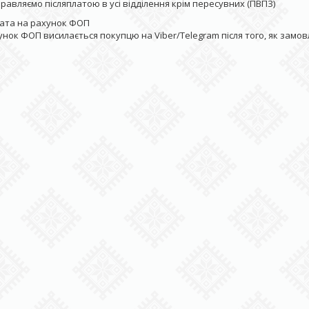
правляємо післяплатою в усі відділення крім пересувних (ПВПЗ)
ата на рахунок ФОП
унок ФОП висилається покупцю на Viber/Telegram після того, як замо