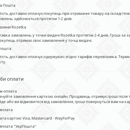
а Пошта
тість доставки оплачує покупець при отриманні товару на складі Ново
овлень здійснюється протягом 1-2 днів.
азини Rozetka
тавка замовлень у точки видачі Rozetka протягом 2-4 днів. Гроші за 
покупець отримає своє замовлення у точці видачі.
пошта
тість доставки оплачує одержувач згідно тарифів перевізника. Термін
кту.
би оплати
м-оплата
ачуйте замовлення карткою онлайн. Продавець отримує гроші після то
ійде або ви відмовитеся від замовлення, гроші повернуться вам на ка
ляплата
ата картою Visa, Mastercard - WayForPay
ляплата "УкрПошта"