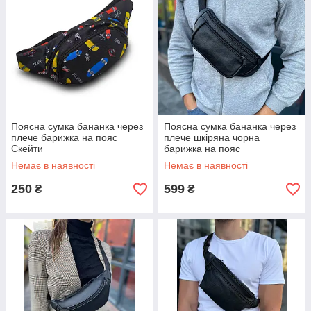
Поясна сумка бананка через
Поясна сумка бананка через
плече барижка на пояс
плече шкіряна чорна
Скейти
барижка на пояс
Немає в наявності
Немає в наявності
250
599
₴
₴