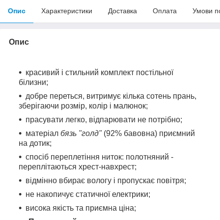
Опис
Характеристики
Доставка
Оплата
Умови п
Опис
красивий і стильний комплект постільної
білизни;
добре переться, витримує кілька сотень прань,
зберігаючи розмір, колір і малюнок;
прасувати легко, відпарювати не потрібно;
матеріал
бязь "голд"
(92% бавовна) приємний
на дотик;
спосіб переплетіння ниток: полотняний -
переплітаються хрест-навхрест;
відмінно вбирає вологу і пропускає повітря;
не накопичує статичної електрики;
висока якість та приємна ціна;