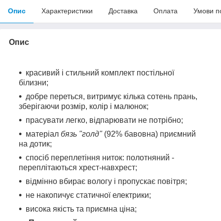
Опис
Характеристики
Доставка
Оплата
Умови п
Опис
красивий і стильний комплект постільної
білизни;
добре переться, витримує кілька сотень прань,
зберігаючи розмір, колір і малюнок;
прасувати легко, відпарювати не потрібно;
матеріал
бязь "голд"
(92% бавовна) приємний
на дотик;
спосіб переплетіння ниток: полотняний -
переплітаються хрест-навхрест;
відмінно вбирає вологу і пропускає повітря;
не накопичує статичної електрики;
висока якість та приємна ціна;