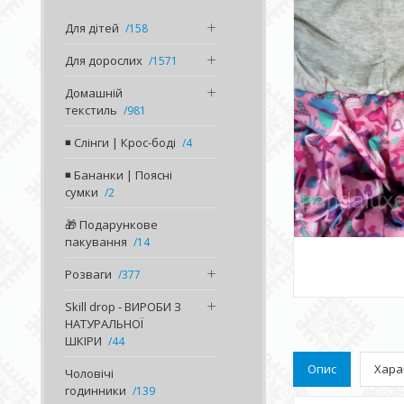
Для дітей
158
Для дорослих
1571
Домашній
текстиль
981
◾️ Слінги | Крос-боді
4
◾️ Бананки | Поясні
сумки
2
🎁 Подарункове
пакування
14
Розваги
377
Skill drop - ВИРОБИ З
НАТУРАЛЬНОЇ
ШКІРИ
44
Опис
Хара
Чоловічі
годинники
139