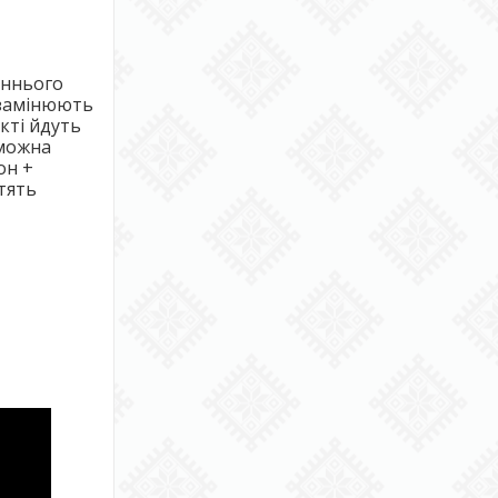
іннього
о замінюють
кті йдуть
можна
он +
тять