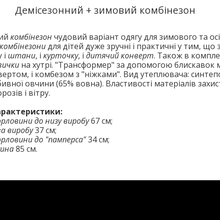
Демісезонний + зимовий комбінезон
лий
комбінезон
чудовий варіант одягу для зимового та ос
комбінезони
для дітей дуже зручні і практичні у тим, щ
 і
штани
, і
курточку
, і
дитячий конверт
.
Також в компле
вички
на хутрі.
"Трансформер"
за допомогою блискавок
вертом, і комбезом з "ніжками".
Вид утеплювача:
синтеп
абивної овчини (65% вовна).
Властивості матеріалів захис
розів і вітру.
арактеристики:
орловини до низу виробу
67 см;
ва виробу
37 см;
орловини до "памперса"
34 см
;
жина
85 см.