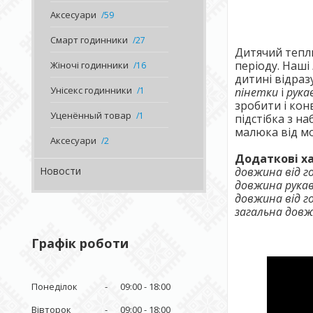
Аксесуари
59
Смарт годинники
27
Дитячий теп
періоду. Наші
Жіночі годинники
16
дитині відразу
Унісекс годинники
пінетки
і
рука
1
зробити і кон
Уценённый товар
1
підстібка з н
малюка від мо
Аксесуари
2
Додаткові х
довжина від г
Новости
довжина рука
довжина від г
загальна дов
Графік роботи
Понеділок
09:00
18:00
Вівторок
09:00
18:00