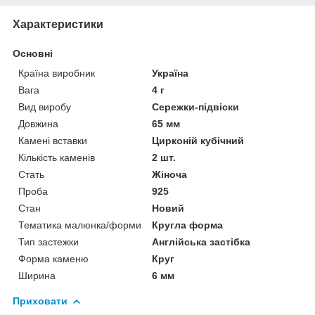
Характеристики
Основні
Країна виробник
Україна
Вага
4 г
Вид виробу
Сережки-підвіски
Довжина
65 мм
Камені вставки
Цирконій кубічний
Кількість каменів
2 шт.
Стать
Жіноча
Проба
925
Стан
Новий
Тематика малюнка/форми
Кругла форма
Тип застежки
Англійська застібка
Форма каменю
Круг
Ширина
6 мм
Приховати