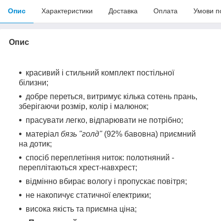
Опис
Характеристики
Доставка
Оплата
Умови п
Опис
красивий і стильний комплект постільної
білизни;
добре переться, витримує кілька сотень прань,
зберігаючи розмір, колір і малюнок;
прасувати легко, відпарювати не потрібно;
матеріал
бязь "голд"
(92% бавовна) приємний
на дотик;
спосіб переплетіння ниток: полотняний -
переплітаються хрест-навхрест;
відмінно вбирає вологу і пропускає повітря;
не накопичує статичної електрики;
висока якість та приємна ціна;