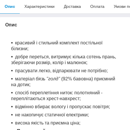
Опис
Характеристики
Доставка
Оплата
Умови п
Опис
красивий і стильний комплект постільної
білизни;
добре переться, витримує кілька сотень прань,
зберігаючи розмір, колір і малюнок;
прасувати легко, відпарювати не потрібно;
матеріал
бязь "голд"
(92% бавовна) приємний
на дотик;
спосіб переплетіння ниток: полотняний -
переплітаються хрест-навхрест;
відмінно вбирає вологу і пропускає повітря;
не накопичує статичної електрики;
висока якість та приємна ціна;