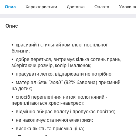
Опис
Характеристики
Доставка
Оплата
Умови п
Опис
красивий і стильний комплект постільної
білизни;
добре переться, витримує кілька сотень прань,
зберігаючи розмір, колір і малюнок;
прасувати легко, відпарювати не потрібно;
матеріал
бязь "голд"
(92% бавовна) приємний
на дотик;
спосіб переплетіння ниток: полотняний -
переплітаються хрест-навхрест;
відмінно вбирає вологу і пропускає повітря;
не накопичує статичної електрики;
висока якість та приємна ціна;