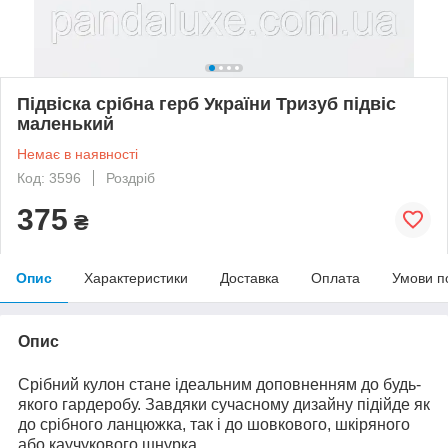
Підвіска срібна герб України Тризуб підвіс
маленький
Немає в наявності
Код: 3596
Роздріб
375
₴
Опис
Характеристики
Доставка
Оплата
Умови п
Опис
Срібний кулон стане ідеальним доповненням до будь-
якого гардеробу. Завдяки сучасному дизайну підійде як
до срібного ланцюжка, так і до шовкового, шкіряного
або каучукового шнурка.