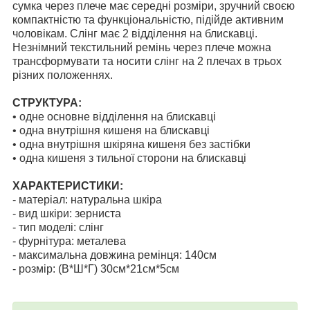
сумка через плече має середні розміри, зручний своєю
компактністю та функціональністю, підійде активним
чоловікам. Слінг має 2 відділення на блискавці.
Незнімний текстильний ремінь через плече можна
трансформувати та носити слінг на 2 плечах в трьох
різних положеннях.
СТРУКТУРА:
• одне основне відділення на блискавці
• одна внутрішня кишеня на блискавці
• одна внутрішня шкіряна кишеня без застібки
• одна кишеня з тильної сторони на блискавці
ХАРАКТЕРИСТИКИ:
- матеріал: натуральна шкіра
- вид шкіри: зерниста
- тип моделі: слінг
- фурнітура: металева
- максимальна довжина ремінця: 140см
- розмір: (В*Ш*Г) 30см*21см*5см