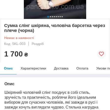
Сумка слінг шкіряна, чоловіча барсетка через
плече (чорна)
Немає в наявності
Код: SKL-003
Роздріб
1 700
₴
Опис
Характеристики
Доставка
Оплата
Умови п
Опис
Шкіряний чоловічий слінг поєднує в собі стиль,
зручність та практичність, роблячи його ідеальним
вибором для сучасних чоловіків, які завжди в русі і
завжди хочуть виглядати чудово. Стильна нагрудна