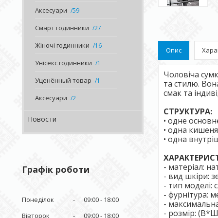
Аксесуари
59
Смарт годинники
27
Жіночі годинники
16
Опис
Хара
Унісекс годинники
1
Чоловіча сумк
Уценённый товар
1
та стилю. Во
смак та індиві
Аксесуари
2
СТРУКТУРА:
Новости
• одне основн
• одна кишеня
• одна внутрі
ХАРАКТЕРИС
- матеріал: н
Графік роботи
- вид шкіри: 
- тип моделі: с
- фурнітура: 
Понеділок
09:00
18:00
- максимальн
- розмір: (В*
Вівторок
09:00
18:00