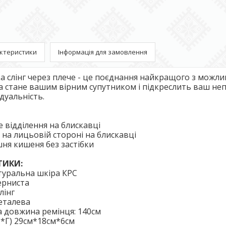
ктеристики
Інформація для замовлення
а слінг через плече - це поєднання найкращого з можли
на стане вашим вірним супутником і підкреслить ваш н
дуальність.
е відділення на блискавці
 на лицьовій стороні на блискавці
шня кишеня без застібки
ТИКИ:
атуральна шкіра КРС
зерниста
лінг
металева
а довжина ремінця: 140см
Ш*Г) 29см*18см*6см