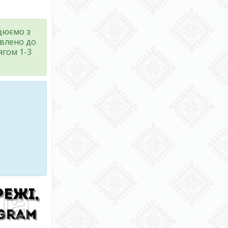
ацюємо з
авлено до
ягом 1-3