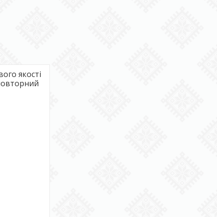
вого якості
еповторний