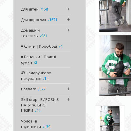
Для дітей
158
Для дорослих
1571
Домашній
текстиль
981
◾️ Слінги | Крос-боді
4
◾️ Бананки | Поясні
сумки
2
🎁 Подарункове
пакування
14
Розваги
377
Skill drop - ВИРОБИ З
НАТУРАЛЬНОЇ
ШКІРИ
44
Чоловічі
годинники
139