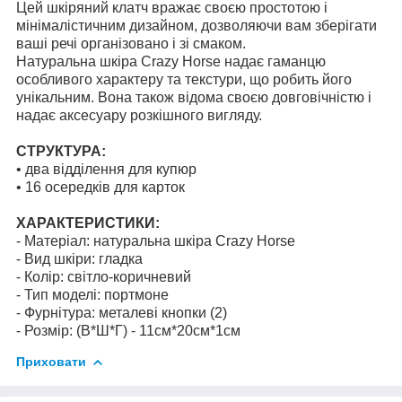
Цей шкіряний клатч вражає своєю простотою і
мінімалістичним дизайном, дозволяючи вам зберігати
ваші речі організовано і зі смаком.
Натуральна шкіра Crazy Horse надає гаманцю
особливого характеру та текстури, що робить його
унікальним. Вона також відома своєю довговічністю і
надає аксесуару розкішного вигляду.
СТРУКТУРА:
• два відділення для купюр
• 16 осередків для карток
ХАРАКТЕРИСТИКИ:
- Матеріал: натуральна шкіра Crazy Horse
- Вид шкіри: гладка
- Колір: світло-коричневий
- Тип моделі: портмоне
- Фурнітура: металеві кнопки (2)
- Розмір: (В*Ш*Г) - 11см*20см*1см
Приховати