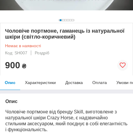
Чоловіче портмоне, гаманець із натуральної
шкіри (світло-коричневий)
Немає в наявності
Код: SH007
Роздріб
900
₴
Опис
Характеристики
Доставка
Оплата
Умови п
Опис
Чоловіче портмоне від бренду Skill, виготовлене з
натуральної шкіри Crazy Horse, є надзвичайно
стильним аксесуаром, який поєднує в собі елегантність
і функціональність.