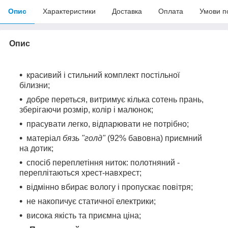
Опис
Характеристики
Доставка
Оплата
Умови п
Опис
красивий і стильний комплект постільної
білизни;
добре переться, витримує кілька сотень прань,
зберігаючи розмір, колір і малюнок;
прасувати легко, відпарювати не потрібно;
матеріал
бязь "голд"
(92% бавовна) приємний
на дотик;
спосіб переплетіння ниток: полотняний -
переплітаються хрест-навхрест;
відмінно вбирає вологу і пропускає повітря;
не накопичує статичної електрики;
висока якість та приємна ціна;