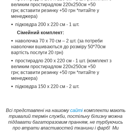
великим простирадлом 220х250см +50
грн; вставити резинку +50 грн *питайте у
менеджера)
підковдра 200 х 220 см - 1 шт.
Сімейний комплект:
наволочка 70 х 70 см – 2 шт. (за потреби
наволочки вшиваються до розміру 50*70см
вартість послуги 20 грн)
простирадло 200 х 220 см - 1 шт. (комплект з
великим простирадлом 220х250см +50
грн; вставити резинку +50 грн *питайте у
менеджера)
підковдра 150 х 220 см - 2 шт.
Всі представлені на нашому
сайті
комплекти мають
тривалий термін служби, постільну білизну можна
піддавати багаторазовим пранням, не турбуючись
про втрати властивостей тканини і фарб!
Ми