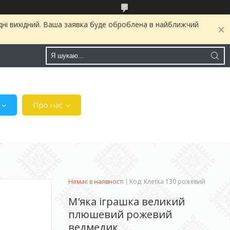
дні вихідний. Ваша заявка буде оброблена в найближчий
Про нас
Немає в наявності
Код:
Клетка 130 рожевий
М'яка іграшка великий
плюшевий рожевий
ведмедик