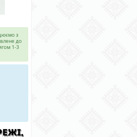
ацюємо з
влене до
ягом 1-3