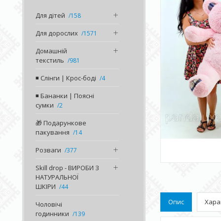
Для дітей
158
Для дорослих
1571
Домашній
текстиль
981
◾️ Слінги | Крос-боді
4
◾️ Бананки | Поясні
сумки
2
🎁 Подарункове
пакування
14
Розваги
377
Skill drop - ВИРОБИ З
НАТУРАЛЬНОЇ
ШКІРИ
44
Опис
Хара
Чоловічі
годинники
139