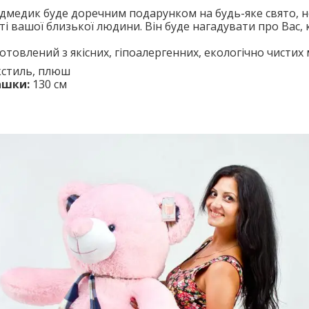
медик буде доречним подарунком на будь-яке свято, 
аті вашої близької людини. Він буде нагадувати про Вас, 
товлений з якісних, гіпоалергенних, екологічно чистих 
стиль, плюш
ашки:
130 см