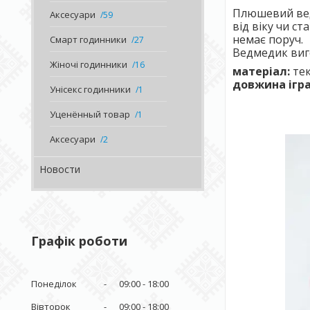
Плюшевий вед
Аксесуари
59
від віку чи ст
немає поруч.
Смарт годинники
27
Ведмедик виго
Жіночі годинники
16
матеріал:
тек
довжина ігр
Унісекс годинники
1
Уценённый товар
1
Аксесуари
2
Новости
Графік роботи
Понеділок
09:00
18:00
Вівторок
09:00
18:00