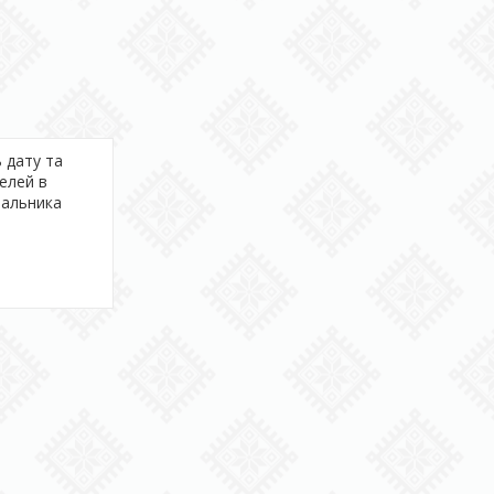
ь дату та
елей в
вальника