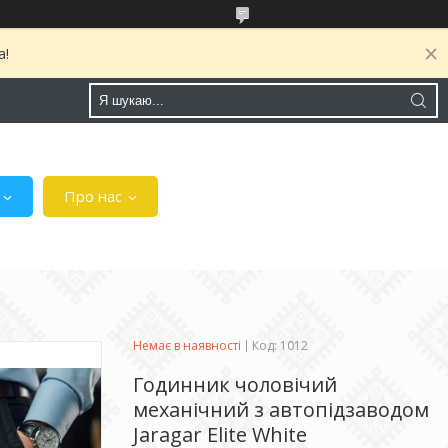
а!
Про нас
Немає в наявності
Код:
1012
Годинник чоловічий
механічний з автопідзаводом
Jaragar Elite White