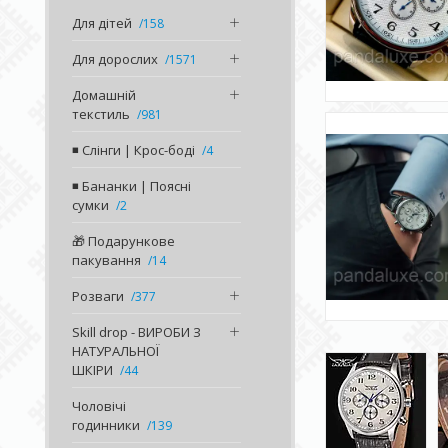
Для дітей
158
Для дорослих
1571
Домашній
текстиль
981
◾️ Слінги | Крос-боді
4
◾️ Бананки | Поясні
сумки
2
🎁 Подарункове
пакування
14
Розваги
377
Skill drop - ВИРОБИ З
НАТУРАЛЬНОЇ
ШКІРИ
44
Чоловічі
годинники
139