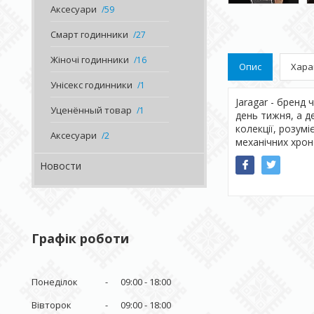
Аксесуари
59
Смарт годинники
27
Жіночі годинники
16
Опис
Хара
Унісекс годинники
1
Jaragar - бренд 
Уценённый товар
1
день тижня, а д
колекції, розу
Аксесуари
2
механічних хроно
Новости
Графік роботи
Понеділок
09:00
18:00
Вівторок
09:00
18:00