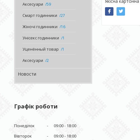
Якісна картонна
Аксесуари
59
Смарт годинники
27
Жіночі годинники
16
Унісекс годинники
1
Уценённый товар
1
Аксесуари
2
Новости
Графік роботи
Понеділок
09:00
18:00
Вівторок
09:00
18:00