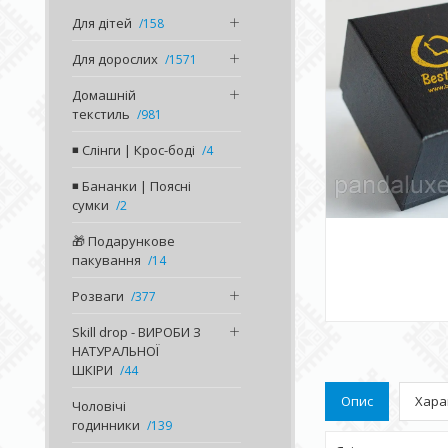
Для дітей
158
Для дорослих
1571
Домашній
текстиль
981
◾️ Слінги | Крос-боді
4
◾️ Бананки | Поясні
сумки
2
🎁 Подарункове
пакування
14
Розваги
377
Skill drop - ВИРОБИ З
НАТУРАЛЬНОЇ
ШКІРИ
44
Опис
Хара
Чоловічі
годинники
139