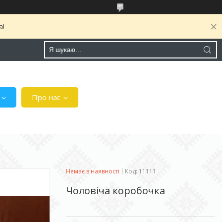
а!
Про нас
Немає в наявності
Код:
11111
Чоловіча коробочка