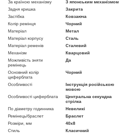
За країною механізму
З японським механізмом
Задня кришка
Закрита
Застібка
Ковзаюча
Колір ремінця
Чорний
Матеріал
Метал
Матеріал корпусу
Сталь
Матеріал ременів
Сталевий
Механізм
Кварцовий
Можливість зняти
Да
ремінець
Основний колір
Чорний
циферблата
Особливості
Інструкція російською
мовою
Особливості циферблата
Центральна секундна
стрілка
По діаметру годинника
Невеликі
Ремінець/браслет
Браслет
Розміри, мм
40х8
Стиль
Класичний