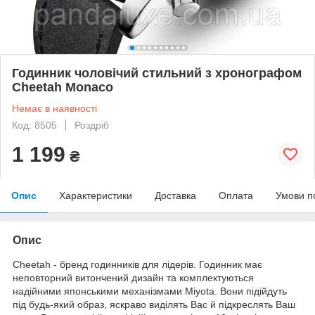
Годинник чоловічий стильний з хронографом
Cheetah Monaco
Немає в наявності
Код: 8505
Роздріб
1 199
₴
Опис
Характеристики
Доставка
Оплата
Умови п
Опис
Cheetah - бренд годинників для лідерів. Годинник має
неповторний витончений дизайн та комплектуються
надійними японськими механізмами Miyota. Вони підійдуть
під будь-який образ, яскраво виділять Вас й підкреслять Ваш