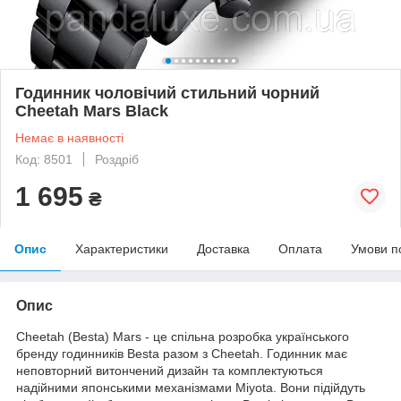
Годинник чоловічий стильний чорний
Cheetah Mars Black
Немає в наявності
Код: 8501
Роздріб
1 695
₴
Опис
Характеристики
Доставка
Оплата
Умови п
Опис
Cheetah (Besta) Mars - це спільна розробка українського
бренду годинників Besta разом з Cheetah. Годинник має
неповторний витончений дизайн та комплектуються
надійними японськими механізмами Miyota. Вони підійдуть