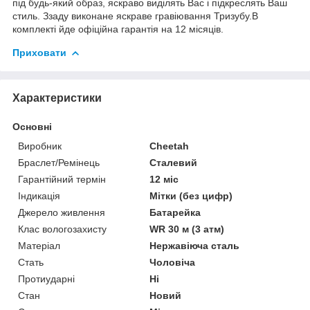
під будь-який образ, яскраво виділять Вас і підкреслять Ваш
стиль. Ззаду виконане яскраве гравіювання Тризубу.В
комплекті йде офіційна гарантія на 12 місяців.
Приховати
Характеристики
Основні
Виробник
Cheetah
Браслет/Ремінець
Сталевий
Гарантійний термін
12 міс
Індикація
Мітки (без цифр)
Джерело живлення
Батарейка
Клас вологозахисту
WR 30 м (3 атм)
Матеріал
Нержавіюча сталь
Стать
Чоловіча
Протиударні
Ні
Стан
Новий