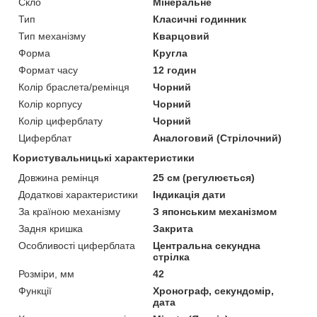
Скло
Мінеральне
Тип
Класичні годинник
Тип механізму
Кварцовий
Форма
Кругла
Формат часу
12 годин
Колір браслета/ремінця
Чорний
Колір корпусу
Чорний
Колір циферблату
Чорний
Циферблат
Аналоговий (Стрілочний)
Користувальницькі характеристики
Довжина ремінця
25 см (регулюється)
Додаткові характеристики
Індикація дати
За країною механізму
З японським механізмом
Задня кришка
Закрита
Особливості циферблата
Центральна секундна
стрілка
Розміри, мм
42
Функції
Хронограф, секундомір,
дата