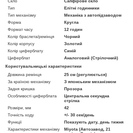
Скло
Сапфірове скло
Тип
Елітні годинники
Тип механізму
Механіка з автопідзаводом
Форма
Кругла
Формат часу
12 годин
Колір браслета/ремінця
Чорний
Колір корпусу
Золотий
Колір циферблату
Синій
Циферблат
Аналоговий (Стрілочний)
Користувальницькі характеристики
Довжина ремінця
25 см (регулюється)
За країною механізму
З японським механізмом
Задня кришка
Прозора
Особливості циферблата
Центральна секундна
стрілка
Розміри, мм
42
Точність ходу
+/- 30 сек/день
Функції
Показують дату, день тижня
Характеристики механізму
Miyota (Автозавод, 21