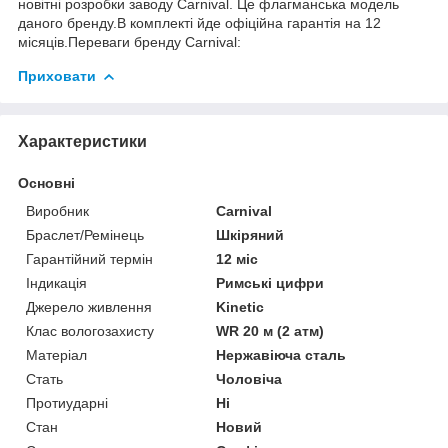
новітні розробки заводу Carnival. Це флагманська модель
даного бренду.В комплекті йде офіційна гарантія на 12
місяців.Переваги бренду Carnival:
Приховати
Характеристики
Основні
Виробник
Carnival
Браслет/Ремінець
Шкіряний
Гарантійний термін
12 міс
Індикація
Римські цифри
Джерело живлення
Kinetic
Клас вологозахисту
WR 20 м (2 атм)
Матеріал
Нержавіюча сталь
Стать
Чоловіча
Протиударні
Ні
Стан
Новий