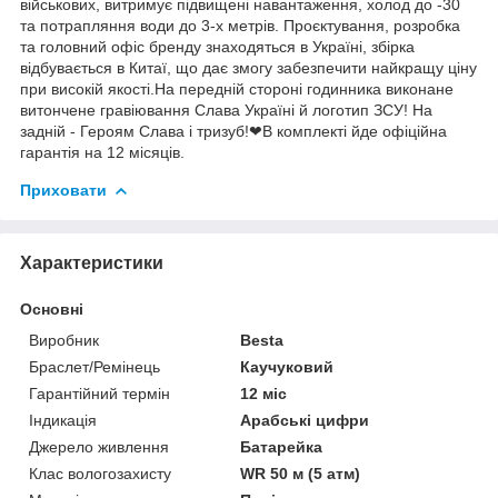
військових, витримує підвищені навантаження, холод до -30
та потрапляння води до 3-х метрів. Проєктування, розробка
та головний офіс бренду знаходяться в Україні, збірка
відбувається в Китаї, що дає змогу забезпечити найкращу ціну
при високій якості.На передній стороні годинника виконане
витончене гравіювання Слава Україні й логотип ЗСУ! На
задній - Героям Слава і тризуб!❤В комплекті йде офіційна
гарантія на 12 місяців.
Приховати
Характеристики
Основні
Виробник
Besta
Браслет/Ремінець
Каучуковий
Гарантійний термін
12 міс
Індикація
Арабські цифри
Джерело живлення
Батарейка
Клас вологозахисту
WR 50 м (5 атм)