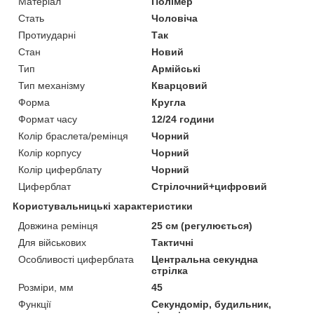
Матеріал
Полімер
Стать
Чоловіча
Протиударні
Так
Стан
Новий
Тип
Армійські
Тип механізму
Кварцовий
Форма
Кругла
Формат часу
12/24 години
Колір браслета/ремінця
Чорний
Колір корпусу
Чорний
Колір циферблату
Чорний
Циферблат
Стрілочний+цифровий
Користувальницькі характеристики
Довжина ремінця
25 см (регулюється)
Для військових
Тактичні
Особливості циферблата
Центральна секундна
стрілка
Розміри, мм
45
Функції
Секундомір, будильник,