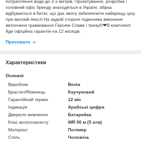
потрапляння води до 3-х метрів. Проєктування, розробка і
головний офіс бренду знаходяться в Україні, збірка
відбувається в Китаї, що дає змогу забезпечити найкращу ціну
при високій якості.На задній стороні годинника виконане
витончене гравіювання Героям Слава і тризуб!❤В комплекті
йде офіційна гарантія на 12 місяців.
Приховати
Характеристики
Основні
Виробник
Besta
Браслет/Ремінець
Каучуковий
Гарантійний термін
12 міс
Індикація
Арабські цифри
Джерело живлення
Батарейка
Клас вологозахисту
WR 50 м (5 атм)
Матеріал
Полімер
Стать
Чоловіча