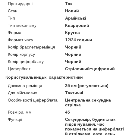
Протиударні
Так
Стан
Новий
Тип
Армійські
Тип механізму
Кварцовий
Форма
Кругла
Формат часу
12/24 години
Колір браслета/ремінця
Чорний
Колір корпусу
Чорний
Колір циферблату
Чорний
Циферблат
Стрілочний+цифровий
Користувальницькі характеристики
Довжина ремінця
25 см (регулюється)
Для військових
Тактичні
Особливості циферблата
Центральна секундна
стрілка
Розміри, мм
45
Функції
Секундомір, будильник,
підсвічування, час
показується на циферблаті
й стрілками, дата, день