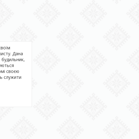
своїм
хисту. Дана
, будильник,
туються
омі своєю
ть служити