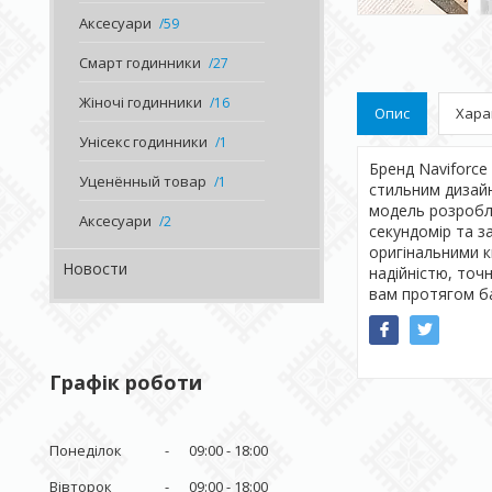
Аксесуари
59
Смарт годинники
27
Жіночі годинники
16
Опис
Хара
Унісекс годинники
1
Бренд Naviforce 
Уценённый товар
1
стильним дизайн
модель розробле
Аксесуари
2
секундомір та з
оригінальними к
Новости
надійністю, точ
вам протягом баг
Графік роботи
Понеділок
09:00
18:00
Вівторок
09:00
18:00