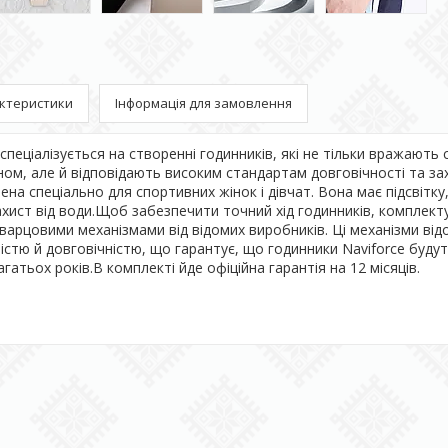
ктеристики
Інформація для замовлення
спеціалізується на створенні годинників, які не тільки вражають 
ом, але й відповідають високим стандартам довговічності та за
на спеціально для спортивних жінок і дівчат. Вона має підсвітку
ахист від води.Щоб забезпечити точний хід годинників, комплек
варцовими механізмами від відомих виробників. Ці механізми від
ністю й довговічністю, що гарантує, що годинники Naviforce буду
атьох років.В комплекті йде офіційна гарантія на 12 місяців.