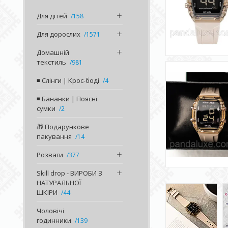
Для дітей
158
Для дорослих
1571
Домашній
текстиль
981
◾️ Слінги | Крос-боді
4
◾️ Бананки | Поясні
сумки
2
🎁 Подарункове
пакування
14
Розваги
377
Skill drop - ВИРОБИ З
НАТУРАЛЬНОЇ
ШКІРИ
44
Чоловічі
годинники
139