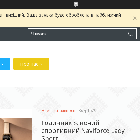
дні вихідний. Ваша заявка буде оброблена в найближчий
Про нас
Немає в наявності
Код:
1579
Годинник жіночий
спортивний Naviforce Lady
Sport