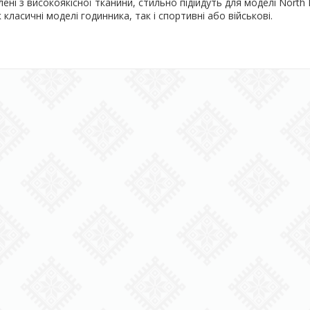
ені з високоякісної тканини, стильно підійдуть для моделі North 
к класичні моделі годинника, так і спортивні або військові.