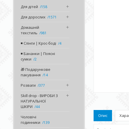
Для дітей
158
Для дорослих
1571
Домашній
текстиль
981
◾️ Слінги | Крос-боді
4
◾️ Бананки | Поясні
сумки
2
🎁 Подарункове
пакування
14
Розваги
377
Skill drop - ВИРОБИ З
НАТУРАЛЬНОЇ
ШКІРИ
44
Опис
Хара
Чоловічі
годинники
139