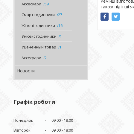
Ремінці виготовл
Аксесуари
59
також під інші я
Смарт годинники
27
Жіночі годинники
16
Унісекс годинники
1
Уценённый товар
1
Аксесуари
2
Новости
Графік роботи
Понеділок
09:00
18:00
Вівторок
09:00
18:00