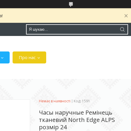
а!
Про нас
Немає в наявності
Код:
1591
Часы наручные Ремінець
тканевий North Edge ALPS
розмір 24