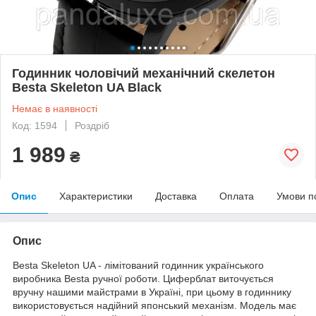
Годинник чоловічий механічний скелетон
Besta Skeleton UA ​​Black
Немає в наявності
Код: 1594
Роздріб
1 989
₴
Опис
Характеристики
Доставка
Оплата
Умови п
Опис
Besta Skeleton UA - лімітований годинник українського
виробника Besta ручної роботи. Циферблат виточується
вручну нашими майстрами в Україні, при цьому в годиннику
використовується надійний японський механізм. Модель має