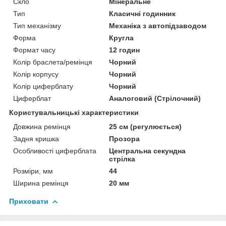
Скло
Мінеральне
Тип
Класичні годинник
Тип механізму
Механіка з автопідзаводом
Форма
Кругла
Формат часу
12 годин
Колір браслета/ремінця
Чорний
Колір корпусу
Чорний
Колір циферблату
Чорний
Циферблат
Аналоговий (Стрілочний)
Користувальницькі характеристики
Довжина ремінця
25 см (регулюється)
Задня кришка
Прозора
Особливості циферблата
Центральна секундна
стрілка
Розміри, мм
44
Ширина ремінця
20 мм
Приховати