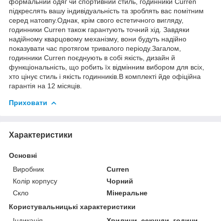
формальний одяг чи спортивний стиль, годинники Curren
підкреслять вашу індивідуальність та зроблять вас помітним
серед натовпу.Однак, крім свого естетичного вигляду,
годинники Curren також гарантують точний хід. Завдяки
надійному кварцовому механізму, вони будуть надійно
показувати час протягом тривалого періоду.Загалом,
годинники Curren поєднують в собі якість, дизайн й
функціональність, що робить їх відмінним вибором для всіх,
хто цінує стиль і якість годинників.В комплекті йде офіційна
гарантія на 12 місяців.
Приховати
Характеристики
Основні
Виробник
Curren
Колір корпусу
Чорний
Скло
Мінеральне
Користувальницькі характеристики
Індикація
Хвилини, секунди, години