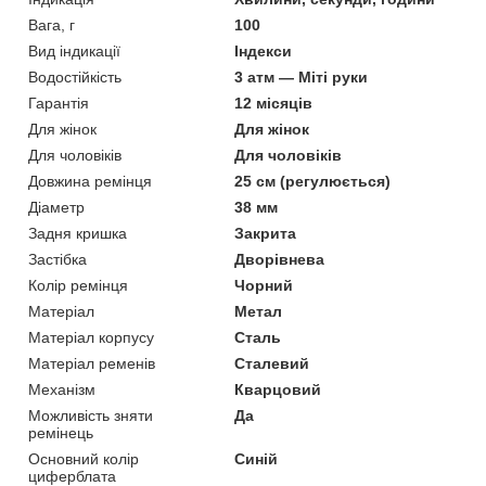
Вага, г
100
Вид індикації
Індекси
Водостійкість
3 атм — Міті руки
Гарантія
12 місяців
Для жінок
Для жінок
Для чоловіків
Для чоловіків
Довжина ремінця
25 см (регулюється)
Діаметр
38 мм
Задня кришка
Закрита
Застібка
Дворівнева
Колір ремінця
Чорний
Матеріал
Метал
Матеріал корпусу
Сталь
Матеріал ременів
Сталевий
Механізм
Кварцовий
Можливість зняти
Да
ремінець
Основний колір
Синій
циферблата