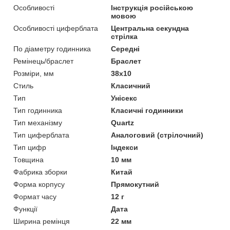
Особливості
Інструкція російською
мовою
Особливості циферблата
Центральна секундна
стрілка
По діаметру годинника
Середні
Ремінець/браслет
Браслет
Розміри, мм
38х10
Стиль
Класичний
Тип
Унісекс
Тип годинника
Класичні годинники
Тип механізму
Quartz
Тип циферблата
Аналоговий (стрілочний)
Тип цифр
Індекси
Товщина
10 мм
Фабрика зборки
Китай
Форма корпусу
Прямокутний
Формат часу
12 г
Функції
Дата
Ширина ремінця
22 мм