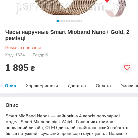
Часы наручные Smart Mioband Nano+ Gold, 2
ремінці
Немає в наявності
Код: 1634
Роздріб
1 895
₴
Опис
Характеристики
Доставка
Оплата
Умови п
Опис
Smart MioBand Nano+ — найновіша 4 версія популярної
моделі Smart Mioband від UWatch. Годинник отримав
оновлений дизайн, OLED-дисплей і найголовніший набагато
більш потужний і сучасний процесор і функціонал. Великою