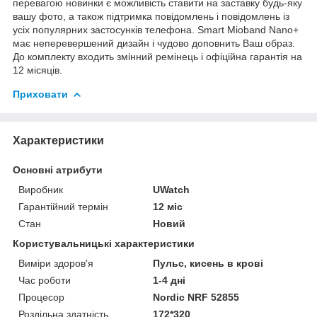
перевагою новинки є можливість ставити на заставку будь-яку
вашу фото, а також підтримка повідомлень і повідомлень із
усіх популярних застосунків телефона. Smart Mioband Nano+
має неперевершений дизайн і чудово доповнить Ваш образ.
До комплекту входить змінний ремінець і офіційна гарантія на
12 місяців.
Приховати
Характеристики
Основні атрибути
Виробник
UWatch
Гарантійний термін
12 міс
Стан
Новий
Користувальницькі характеристики
Виміри здоров'я
Пульс, кисень в крові
Час роботи
1-4 днi
Процесор
Nordic NRF 52855
Роздільна здатність
172*320