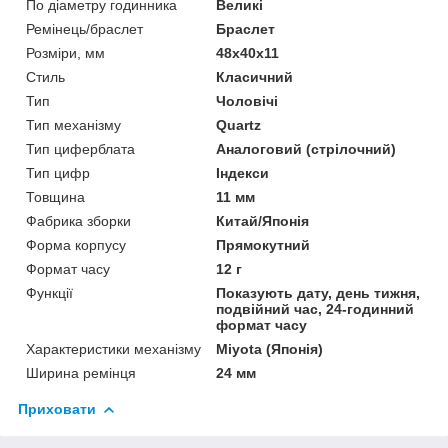
По діаметру годинника
Великі
Ремінець/браслет
Браслет
Розміри, мм
48х40x11
Стиль
Класичний
Тип
Чоловічі
Тип механізму
Quartz
Тип циферблата
Аналоговий (стрілочний)
Тип цифр
Індекси
Товщина
11 мм
Фабрика зборки
Китай/Японія
Форма корпусу
Прямокутний
Формат часу
12 г
Функції
Показують дату, день тижня,
подвійний час, 24-годинний
формат часу
Характеристики механізму
Miyota (Японія)
Ширина ремінця
24 мм
Приховати