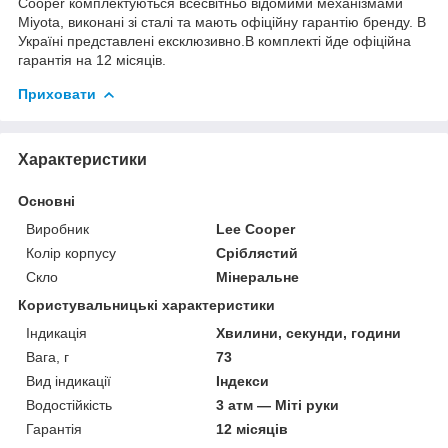
Cooper комплектуються всесвітньо відомими механізмами
Miyota, виконані зі сталі та мають офіційну гарантію бренду. В
Україні представлені ексклюзивно.В комплекті йде офіційна
гарантія на 12 місяців.
Приховати
Характеристики
Основні
Виробник
Lee Cooper
Колір корпусу
Сріблястий
Скло
Мінеральне
Користувальницькі характеристики
Індикація
Хвилини, секунди, години
Вага, г
73
Вид індикації
Індекси
Водостійкість
3 атм — Міті руки
Гарантія
12 місяців