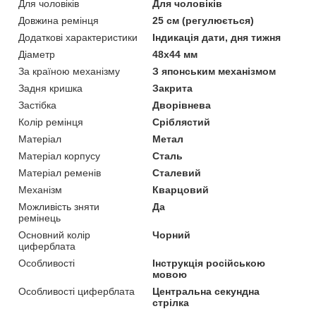
Для чоловіків
Для чоловіків
Довжина ремінця
25 см (регулюється)
Додаткові характеристики
Індикація дати, дня тижня
Діаметр
48x44 мм
За країною механізму
З японським механізмом
Задня кришка
Закрита
Застібка
Дворівнева
Колір ремінця
Сріблястий
Матеріал
Метал
Матеріал корпусу
Сталь
Матеріал ременів
Сталевий
Механізм
Кварцовий
Можливість зняти
Да
ремінець
Основний колір
Чорний
циферблата
Особливості
Інструкція російською
мовою
Особливості циферблата
Центральна секундна
стрілка